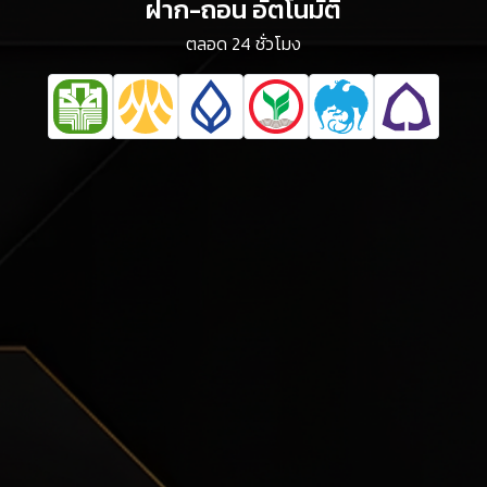
ฝาก-ถอน อัตโนมัติ
ตลอด 24 ชั่วโมง
×
รับการแจ้งเตือนโปรโมชั่นพิเศษ!
ท่านจะได้รับข่าวสารและ โปรโมชั่นพิเศษ หรือ ของ
รางวัลอื่นๆ
รับข่าวสาร
ไม่รับข่าวสาร