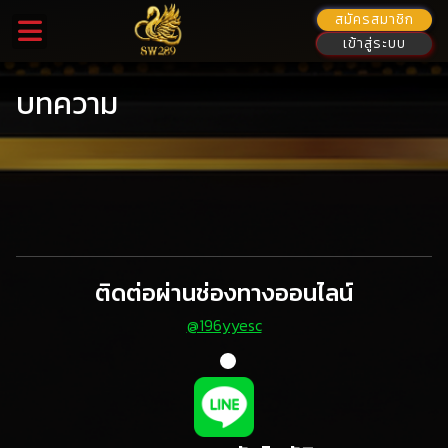
สมัครสมาชิก
เข้าสู่ระบบ
บทความ
ติดต่อผ่านช่องทางออนไลน์
@196yyesc