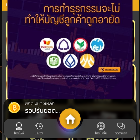
เล่นล่าสุด
×
รับการแจ้งเตือนโปรโมชั่นพิเศษ!
ท่านจะได้รับข่าวสารและ โปรโมชั่นพิเศษ หรือ ของ
รางวัลอื่นๆ
รับข่าวสาร
ไม่รับข่าวสาร
ยอดเงินคงเหลือ
รอปรับยอด...
โปรไฟล์
ประวัติ
โปรโมชั่น
ติดต่อเรา