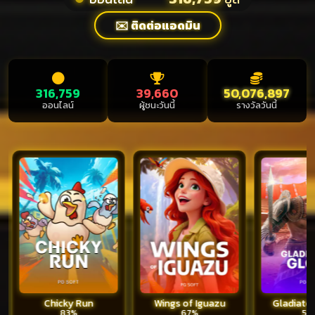
✉️ ติดต่อแอดมิน
316,356
38,681
50,050,507
ออนไลน์
ผู้ชนะวันนี้
รางวัลวันนี้
hicky Run
Wings of Iguazu
Gladiator's Glory
83%
67%
57%