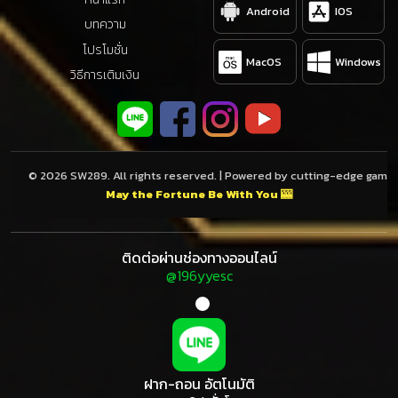
Android
IOS
บทความ
โปรโมชั่น
MacOS
Windows
วิธีการเติมเงิน
©
2026
SW289. All rights reserved. | Powered by cutting-edge gaming 
May the Fortune Be With You 🎰
×
ติดต่อผ่านช่องทางออนไลน์
รับการแจ้งเตือนโปรโมชั่นพิเศษ!
@196yyesc
ท่านจะได้รับข่าวสารและ โปรโมชั่นพิเศษ หรือ ของ
รางวัลอื่นๆ
รับข่าวสาร
ไม่รับข่าวสาร
ฝาก-ถอน อัตโนมัติ