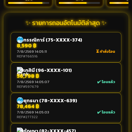
✨ รายการถอนอัตโนมัติล่าสุด ✨
กรรณิการ์ (75-XXXX-374)
8,590 ฿
7/8/2569 14:05:11
✔️ โอนแล้ว
REF#766516
เกศินี (96-XXXX-101)
56,798 ฿
7/8/2569 14:05:07
✔️ โอนแล้ว
REF#597679
ยุทธนา (78-XXXX-639)
78,464 ฿
7/8/2569 14:05:03
✔️ โอนแล้ว
REF#277322
กัญญา (82-XXXX-457)